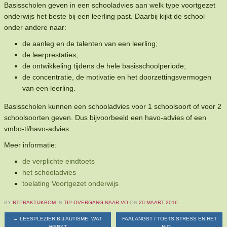
Basisscholen geven in een schooladvies aan welk type voortgezet
onderwijs het beste bij een leerling past. Daarbij kijkt de school
onder andere naar:
de aanleg en de talenten van een leerling;
de leerprestaties;
de ontwikkeling tijdens de hele basisschoolperiode;
de concentratie, de motivatie en het doorzettingsvermogen
van een leerling.
Basisscholen kunnen een schooladvies voor 1 schoolsoort of voor 2
schoolsoorten geven. Dus bijvoorbeeld een havo-advies of een
vmbo-tl/havo-advies.
Meer informatie:
de verplichte eindtoets
het schooladvies
toelating Voortgezet onderwijs
BY
RTPRAKTIJKBOM
IN
TIP OVERGANG NAAR VO
ON
20 MAART 2016
.
←
LEESPLEZIER BIJ AUTISME: WAT
FAALANGST / TOETS STRESS EN HET
WERKT
NIO
→