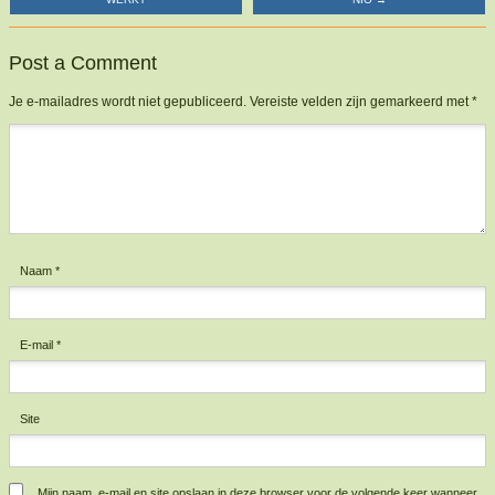
Post a Comment
Je e-mailadres wordt niet gepubliceerd.
Vereiste velden zijn gemarkeerd met
*
Reactie
*
Naam
*
E-mail
*
Site
Mijn naam, e-mail en site opslaan in deze browser voor de volgende keer wanneer