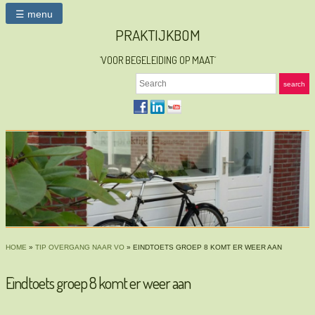
☰ menu
PRAKTIJKBOM
`VOOR BEGELEIDING OP MAAT´
Search
search
HOME
»
TIP OVERGANG NAAR VO
»
EINDTOETS GROEP 8 KOMT ER WEER AAN
Eindtoets groep 8 komt er weer aan