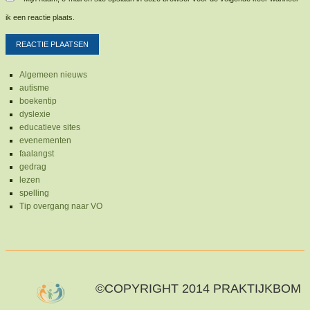
ik een reactie plaats.
Algemeen nieuws
autisme
boekentip
dyslexie
educatieve sites
evenementen
faalangst
gedrag
lezen
spelling
Tip overgang naar VO
©COPYRIGHT 2014 PRAKTIJKBOM