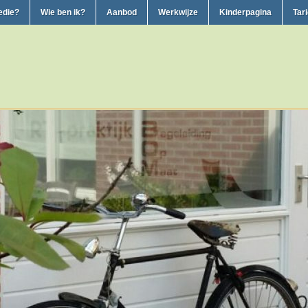
edie?
Wie ben ik?
Aanbod
Werkwijze
Kinderpagina
Tar