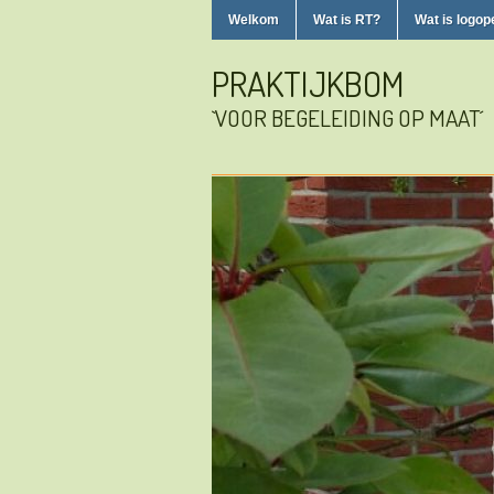
Welkom
Wat is RT?
Wat is logop
PRAKTIJKBOM
`VOOR BEGELEIDING OP MAAT´