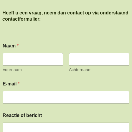
Heeft u een vraag, neem dan contact op via onderstaand
contactformulier:
Naam
*
Voornaam
Achternaam
E
E-mail
*
-
m
a
i
l
*
Reactie of bericht
*