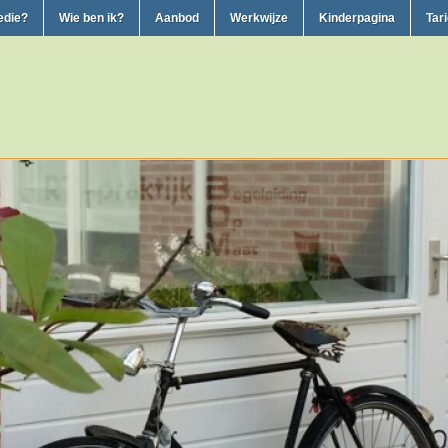
edie?
Wie ben ik?
Aanbod
Werkwijze
Kinderpagina
Tar