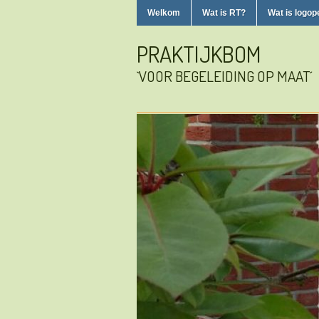
Welkom
Wat is RT?
Wat is logop
PRAKTIJKBOM
`VOOR BEGELEIDING OP MAAT´