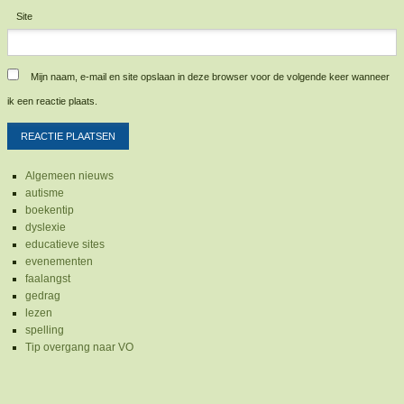
Site
Mijn naam, e-mail en site opslaan in deze browser voor de volgende keer wanneer
ik een reactie plaats.
Algemeen nieuws
autisme
boekentip
dyslexie
educatieve sites
evenementen
faalangst
gedrag
lezen
spelling
Tip overgang naar VO