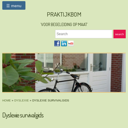
☰ menu
PRAKTIJKBOM
`VOOR BEGELEIDING OP MAAT´
Search
search
HOME
»
DYSLEXIE
»
DYSLEXIE SURVIVALGIDS
Dyslexie survivalgids