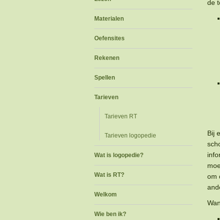
de t
Materialen
Oefensites
Rekenen
Spellen
Tarieven
Tarieven RT
Bij 
Tarieven logopedie
sch
inf
Wat is logopedie?
moet
Wat is RT?
om d
and
Welkom
Wan
Wie ben ik?