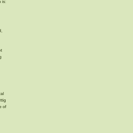
 is:
d,
et
g
al
ttig
e of