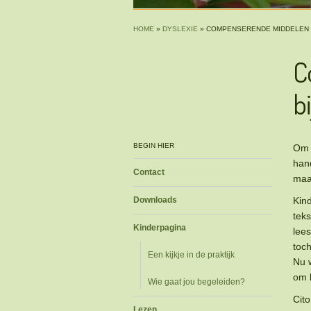
HOME
»
DYSLEXIE
»
COMPENSERENDE MIDDELEN I
C
b
BEGIN HIER
Om 
han
Contact
maa
Downloads
Kind
tek
Kinderpagina
lee
toch
Een kijkje in de praktijk
Nu w
om b
Wie gaat jou begeleiden?
Cito
Lezen