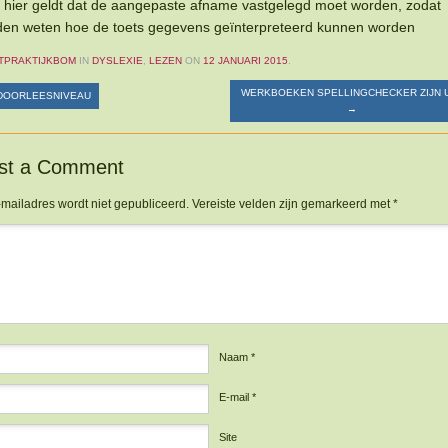
 hier geldt dat de aangepaste afname vastgelegd moet worden, zodat
den weten hoe de toets gegevens geïnterpreteerd kunnen worden
TPRAKTIJKBOM
IN
DYSLEXIE
,
LEZEN
ON
12 JANUARI 2015
.
WERKBOEKEN SPELLINGCHECKER ZIJN U
OORLEESNIVEAU
→
st a Comment
-mailadres wordt niet gepubliceerd.
Vereiste velden zijn gemarkeerd met
*
actie
*
Naam
*
E-mail
*
Site