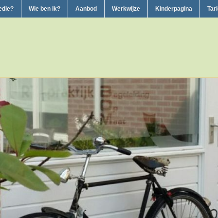
edie?
Wie ben ik?
Aanbod
Werkwijze
Kinderpagina
Tar