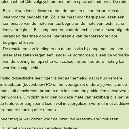
oetsen uit het Cito volgsysteem primair en speciaal onderwijs. De reden
Bij inzet van leessoftware meten de toetsen niet meer precies dat
waarvoor ze bedoeld zijn. Zo is de maat voor begrijpend lezen een
combinatie van de mate van taalbegrip en de mate van technische
leesvaardigheid. Bij compenseren voor de technische leesvaardighei
verandert daarmee ook de interpretatie van de toetsscore voor
begrijpend lezen.
De resultaten van leerlingen op de toets zijn bij aangepast toetsen ni
meer af te zetten tegen een landelijke normgroep; alleen de vorderin
van de leerling ten opzichte van zichzelf bij een eerdere meting kan
worden vastgesteld.
ernstig dyslectische leerlingen is het aannemelijk dat in hun verdere
oolloopbaan (bovenbouw PO en het voortgezet onderwijs) veel van de
ormatie uit geschreven bronnen met inzet van hulpmiddelen verworven z
en worden. Om zicht te krijgen op deze mate van tekstbegrip is het nu
e toets voor begrijpend lezen wel in voorgelezen vorm of met auditiev
ere ondersteuning af te nemen.
neer mag je wel kiezen voor de inzet van leessoftware/voorlezen:
Er moet sprake zijn van ernstige dyslexie