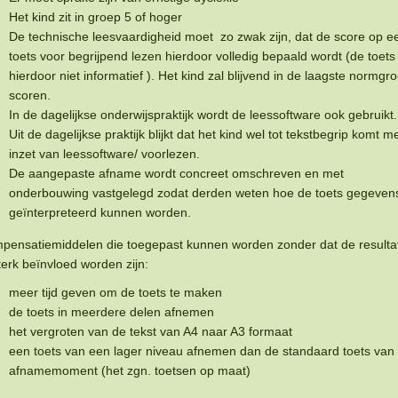
Het kind zit in groep 5 of hoger
De technische leesvaardigheid moet zo zwak zijn, dat de score op e
toets voor begrijpend lezen hierdoor volledig bepaald wordt (de toets 
hierdoor niet informatief ). Het kind zal blijvend in de laagste normgr
scoren.
In de dagelijkse onderwijspraktijk wordt de leessoftware ook gebruikt.
Uit de dagelijkse praktijk blijkt dat het kind wel tot tekstbegrip komt m
inzet van leessoftware/ voorlezen.
De aangepaste afname wordt concreet omschreven en met
onderbouwing vastgelegd zodat derden weten hoe de toets gegeven
geïnterpreteerd kunnen worden.
pensatiemiddelen die toegepast kunnen worden zonder dat de resulta
terk beïnvloed worden zijn:
meer tijd geven om de toets te maken
de toets in meerdere delen afnemen
het vergroten van de tekst van A4 naar A3 formaat
een toets van een lager niveau afnemen dan de standaard toets van
afnamemoment (het zgn. toetsen op maat)