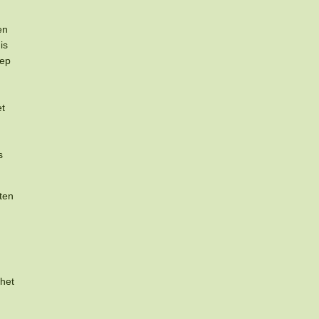
en
is
oep
et
s
ten
 het