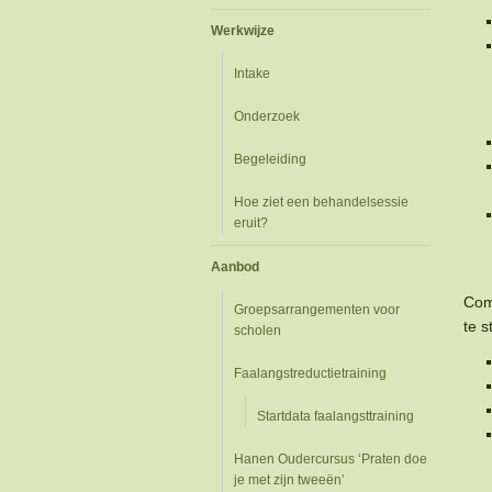
Werkwijze
Intake
Onderzoek
Begeleiding
Hoe ziet een behandelsessie
eruit?
Aanbod
Com
Groepsarrangementen voor
te s
scholen
Faalangstreductietraining
Startdata faalangsttraining
Hanen Oudercursus ‘Praten doe
je met zijn tweeën’