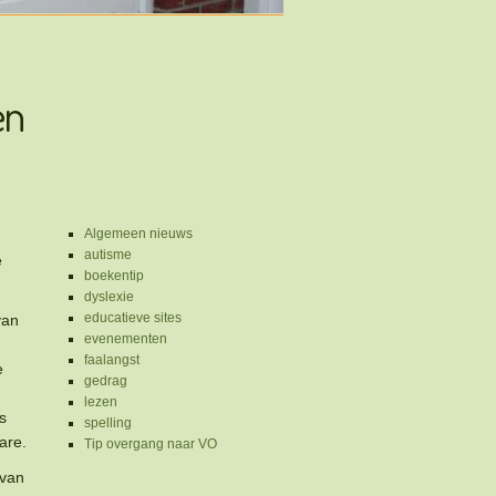
en
Algemeen nieuws
autisme
e
boekentip
dyslexie
educatieve sites
van
evenementen
faalangst
e
gedrag
lezen
s
spelling
are.
Tip overgang naar VO
 van