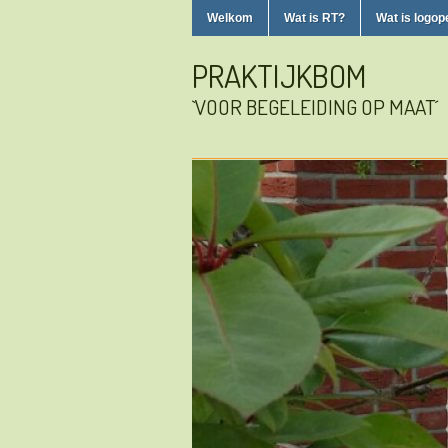
Welkom
Wat is RT?
Wat is logop
PRAKTIJKBOM
`VOOR BEGELEIDING OP MAAT´