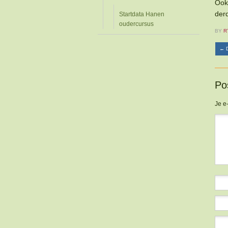
Ook
der
Startdata Hanen
oudercursus
BY
R
←
D
Po
Je e
Re