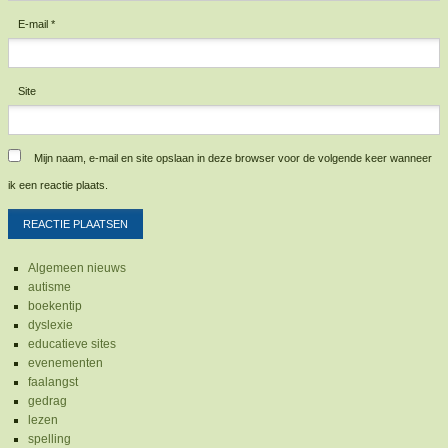
E-mail
*
Site
Mijn naam, e-mail en site opslaan in deze browser voor de volgende keer wanneer
ik een reactie plaats.
Algemeen nieuws
autisme
boekentip
dyslexie
educatieve sites
evenementen
faalangst
gedrag
lezen
spelling