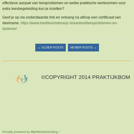
effectieve aanpak van leesproblemen en welke praktische werkvormen voor
extra leesbegeleiding kun je inzetten?
Geef je op via onderstaande link en ontvang na afloop een certificaat van
deelname.
https://www.medilexonderwijs.nl/aanbod/leesproblemen-en-
dyslexie/
Post navigation
←
OLDER POSTS
NEWER POSTS
→
©COPYRIGHT 2014 PRAKTIJKBOM
Proudly powered by MijnWebsiteHosting
/