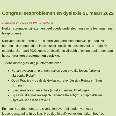
Congres leesproblemen en dyslexie 21 maart 2022
OP
1 DECEMBER 2021 8:55 PM
/
1 REACTIE
CONGRES
Herken stagnaties bij lezen en geef goede ondersteuning aan je leerlingen met
LEESPROBLEMEN
leesproblemen
EN
DYSLEXIE
Niet voor alle kinderen is het bieden van goed leesonderwijs genoeg. Zij
21
hebben extra begeleiding in de klas of specifieke leesinterventies nodig. Op
MAART
maandag 21 maart 2022 kun je op locatie (in Utrecht) of online deelnemen aan
2022
het congres
leesproblemen en dyslexie
.
Tijdens dit congres krijg je informatie over:
Het anlayseren en plannen maken voor zwakke lezers (spreker
Marzenka Rolak)
Good Practice – de dyslexieklas (spreker Jessica Reints en Suus
Hummel)
Specifieke leesinterventies (spreker Femke Scheltinga)
Dyslexie; diagnostiektraject- behandeltraject-(ICT) hulpmiddelen
(spreker Sebastian Aravena)
En mag ik de deelnemers iets vertellen over het bieden van extra
leesondersteuning in de klas. Hoe doe je dat? welke kenmerken heeft een